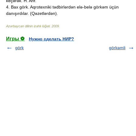
keçərək. H. Arif.
4. Bax görk. Aqrotexniki tədbirlərdən elə-belə görkəm üçün
danışırdılar. (Qəzetlərdən).
Azərbaycan dilinin izahlı lüğəti
.
2009
.
Игры ⚽
Нужно сделать НИР?
görk
görkəmli