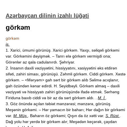
Azərbaycan dilinin izahlı lüğəti
görkəm
görkəm
is.
1. Xarici, ümumi görünüş. Xarici görkəm. Yaxşı, səliqəli görkəmi
var. Görkəmini dəyişmək. – Tanrı elə görkəm vermişdi ona;
Görənlər az qala cadulanırdı. Şəhriyar.
2. İnsanın daxili vəziyyətini, hissiyyatını, xasiyyətini əks etdirən
sifəti, zahiri siması, görünüşü. Zəhmli görkəm. Ciddi görkəm. Xəstə
görkəm. – <Məryəm> gah sərt bir görkəm alıb Səlimə acıqlanır,
gah özündən kənar edirdi. H. Seyidbəyli. Görkəm almaq – daxili
vəziyyəti və hissiyyatı zahiri görünüşündə ifadə etmək. Sərhəng
Firiduna baxıb ciddi və bir az da sərt görkəm aldı. .
M. İ.
.
3. Göz önündə açılan təbiət mənzərəsi; mənzərə, görünüş.
Meşənin görkəmi. – Hər yamacın bir baharı; Hər dağın bir görkəmi
var.
M. Müş.
. Baharın öz görkəmi; Qışın da öz xətti var.
S. Rüst.
.
Dağ yolu hər yerdə bir görkəm alır; Meşədən keçərək, çaydan