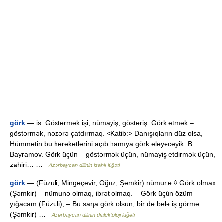
görk
— is. Göstərmək işi, nümayiş, göstəriş. Görk etmək –
göstərmək, nəzərə çatdırmaq. <Katib:> Danışıqların düz olsa,
Hümmətin bu hərəkətlərini açıb hamıya görk eləyəcəyik. B.
Bayramov. Görk üçün – göstərmək üçün, nümayiş etdirmək üçün,
zahiri… …
Azərbaycan dilinin izahlı lüğəti
görk
— (Füzuli, Mingəçevir, Oğuz, Şəmkir) nümunə ◊ Görk olmax
(Şəmkir) – nümunə olmaq, ibrət olmaq. – Görk üçün özüm
yığacam (Füzuli); – Bu saηa görk olsun, bir də belə iş görmə
(Şəmkir) …
Azərbaycan dilinin dialektoloji lüğəti