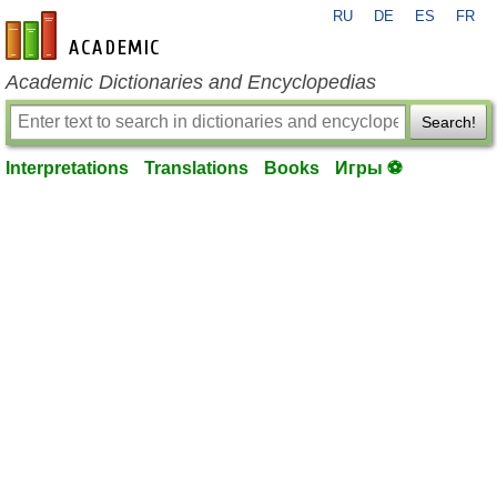
RU
DE
ES
FR
en-academic.com
Academic Dictionaries and Encyclopedias
Search!
Interpretations
Translations
Books
Игры ⚽