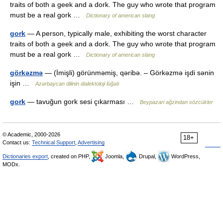
traits of both a geek and a dork. The guy who wrote that program
must be a real gork …
Dictionary of american slang
gork
— A person, typically male, exhibiting the worst character
traits of both a geek and a dork. The guy who wrote that program
must be a real gork …
Dictionary of american slang
görkəzmə
— (İmişli) görünməmiş, qəribə. – Görkəzmə işdi sənin
işin …
Azərbaycan dilinin dialektoloji lüğəti
gork
— tavuğun gork sesi çıkarması …
Beypazari ağzindan sözcükler
© Academic, 2000-2026
18+
Contact us:
Technical Support
,
Advertising
Dictionaries export
, created on PHP,
Joomla,
Drupal,
WordPress,
MODx.