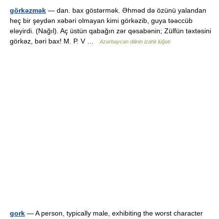
görkəzmək
— dan. bax göstərmək. Əhməd də özünü yalandan
heç bir şeydən xəbəri olmayan kimi görkəzib, guya təəccüb
eləyirdi. (Nağıl). Aç üstün qabağın zər qəsabənin; Zülfün təxtəsini
görkəz, bəri bax! M. P. V …
Azərbaycan dilinin izahlı lüğəti
gork
— A person, typically male, exhibiting the worst character