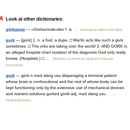
Look at other dictionaries:
görkəzmə
— «Görkəzmək»dən f. is …
Azərbaycan dilinin izahlı lüğəti
gork
— [gork] 1. n. a fool; a dupe. □ Martin acts like such a gork
sometimes. □ The orks are taking over the world! 2. AND GORK in.
an alleged hospital chart notation of the diagnosis God only really
knows. (Hospitals.) □ …
Dictionary of American slang and colloquial
expressions
gork
— gȯrk n med slang usu disparaging a terminal patient
whose brain is nonfunctional and the rest of whose body can be
kept functioning only by the extensive use of mechanical devices
and nutrient solutions gorked gȯrkt adj, med slang usu… …
Medical dictionary